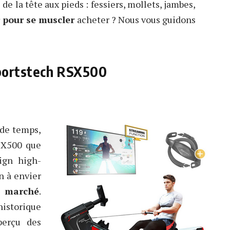
 de la tête aux pieds : fessiers, mollets, jambes,
 pour se muscler
acheter ? Nous vous guidons
Sportstech RSX500
 de temps,
SX500 que
ign high-
n à envier
 marché
.
historique
perçu des