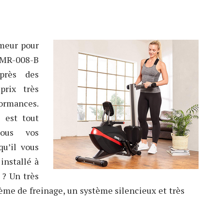
ameur pour
MR-008-B
près des
prix très
ormances.
 est tout
tous vos
qu’il vous
installé à
 ? Un très
tème de freinage, un système silencieux et très