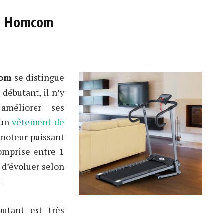
er Homcom
com
se distingue
débutant, il n’y
améliorer ses
 un
vêtement de
n moteur puissant
comprise entre 1
 d’évoluer selon
.
utant est très